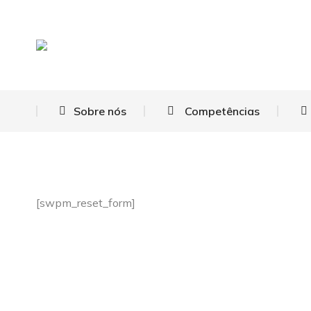
Sobre nós
Competências
[swpm_reset_form]